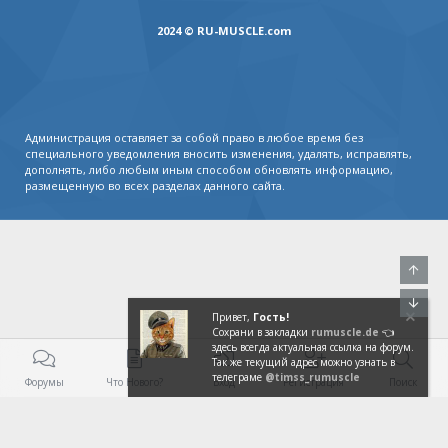
2024 © RU-MUSCLE.com
Администрация оставляет за собой право в любое время без
специального уведомления вносить изменения, удалять, исправлять,
дополнять, либо любым иным способом обновлять информацию,
размещенную во всех разделах данного сайта.
Свер
Сниз
Привет,
Гость!
Сохрани в закладки
rumuscle.de
👈
здесь всегда актуальная ссылка на форум.
Так же текущий адрес можно узнать в
телеграме
@timss_rumuscle
Форумы
Что Нового?
Вход
Регистрация
Поиск