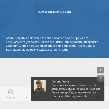
2024 © RU-MUSCLE.com
Администрация оставляет за собой право в любое время без
специального уведомления вносить изменения, удалять, исправлять,
дополнять, либо любым иным способом обновлять информацию,
размещенную во всех разделах данного сайта.
Свер
Сниз
Привет,
Гость!
Сохрани в закладки
rumuscle.de
👈
здесь всегда актуальная ссылка на форум.
Так же текущий адрес можно узнать в
телеграме
@timss_rumuscle
Форумы
Что Нового?
Вход
Регистрация
Поиск