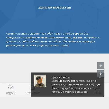
2024 © RU-MUSCLE.com
Администрация оставляет за собой право в любое время без
специального уведомления вносить изменения, удалять, исправлять,
дополнять, либо любым иным способом обновлять информацию,
размещенную во всех разделах данного сайта.
Свер
Сниз
Привет,
Гость!
Сохрани в закладки
rumuscle.de
👈
здесь всегда актуальная ссылка на форум.
Так же текущий адрес можно узнать в
телеграме
@timss_rumuscle
Форумы
Что Нового?
Вход
Регистрация
Поиск