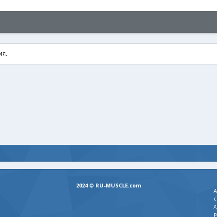
ия.
2024 © RU-MUSCLE.com
А
с
д
р