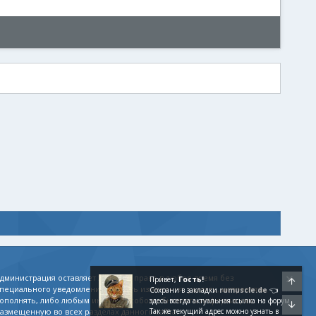
дминистрация оставляет за собой право в любое время без
Привет,
Гость!
Свер
пециального уведомления вносить изменения, удалять, исправлять,
Сохрани в закладки
rumuscle.de
👈
ополнять, либо любым иным способом обновлять информацию,
здесь всегда актуальная ссылка на форум.
Сниз
азмещенную во всех разделах данного сайта.
Так же текущий адрес можно узнать в