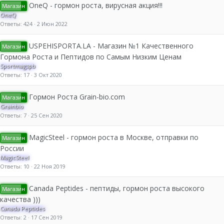
OneQ - гормон роста, вирусная акция!!!
Магазин
OneQ
Ответы
424
2 Июн 2022
USPEHISPORTA.LA - Магазин №1 Качественного
Магазин
Гормона Роста и Пептидов по Самым Низким Ценам
Sportmagspb
Ответы
17
3 Окт 2020
Гормон Роста Grain-bio.com
Магазин
Grainbio
Ответы
7
25 Сен 2020
MagicSteel - гормон роста в Москве, отправки по
Магазин
России
MagicSteel
Ответы
10
22 Ноя 2019
Canada Peptides - пептиды, гормон роста высокого
Магазин
качества )))
Canada Peptides
Ответы
2
17 Сен 2019