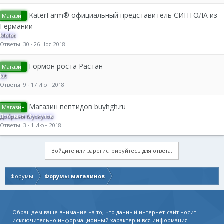
KaterFarm® официальный представитель СИНТОЛА из
Магазин
Германии
Molot
Ответы
30
26 Ноя 2018
Гормон роста Растан
Магазин
lat
Ответы
9
17 Июн 2018
Магазин пептидов buyhgh.ru
Магазин
Добрыня Мускулов
Ответы
3
1 Июн 2018
Войдите или зарегистрируйтесь для ответа.
Форумы
Форумы магазинов
Обращаем ваше внимание на то, что данный интернет-сайт носит
исключительно информационный характер и вся информация